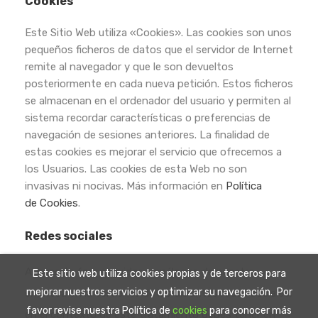
Cookies
Este Sitio Web utiliza «Cookies». Las cookies son unos
pequeños ficheros de datos que el servidor de Internet
remite al navegador
y que le son devueltos
posteriormente en cada nueva petición. Estos ficheros
se almacenan en el ordenador del usuario y permiten
al
sistema recordar características o preferencias de
navegación de sesiones anteriores. La finalidad de
estas cookies es mejorar el
servicio que ofrecemos a
los Usuarios. Las cookies de esta Web no son
invasivas ni nocivas. Más información en
Política
de Cookies
.
Redes sociales
Al hacerte fan, seguidor o análogos de nuestra
Este sitio web utiliza cookies propias y de terceros para
mejorar nuestros servicios y optimizar su navegación. Por
empresa en la vertiente de las distintas redes sociales,
favor revise nuestra Política de
cookies
para conocer más
en el contexto de este tratamiento debes tener en