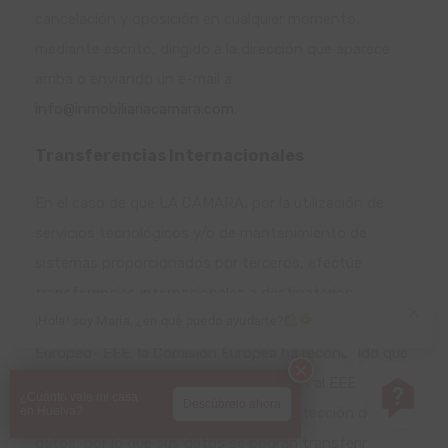
cancelación y oposición en cualquier momento,
mediante escrito, dirigido a la dirección que aparece
arriba o enviando un e-mail a
info@inmobiliariacamara.com
.
Transferencias Internacionales
En el caso de que LA CÁMARA, por la utilización de
servicios tecnológicos y/o de mantenimiento de
sistemas proporcionados por terceros, efectúe
transferencias internacionales a destinatarios
¡Hola! soy María, ¿en qué puedo ayudarte?
establecidos en países fuera del Espacio Económico
Europeo- EEE, la Comisión Europea ha reconocido que
determinados países no pertenecientes al EEE
¿Cuánto vale mi casa
Descúbrelo ahora
proporcionan un nivel adecuado de protección de
en Huelva?
datos, por lo que sus datos se podrán transferir