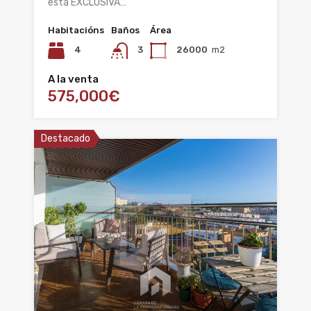
esta EXCLUSIVA…
Habitacións
Baños
Área
4
3
26000
m2
A la venta
575,000€
Destacado