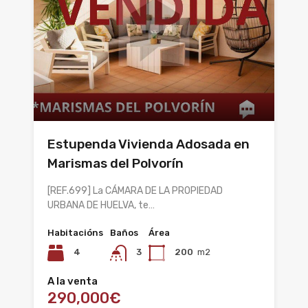
Estupenda Vivienda Adosada en
Marismas del Polvorín
[REF.699] La CÁMARA DE LA PROPIEDAD
URBANA DE HUELVA, te…
Habitacións
Baños
Área
4
3
200
m2
A la venta
290,000€