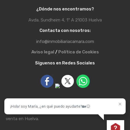
¿Dónde nos encontramos?
Avda. Sundheim 4, 1º A 21003 Huelva
Contacta con nosotros:
info@inmobiliariacamara.com
Aviso legal
/
Política de Cookies
Síguenos en Redes Sociales
¡Hola! soy María, ¿en qué puedo ayudarte?🏡😊
© Inmobiliaria Cámara - Casas, pisos, chalet, alquiler y
venta en Huelva.