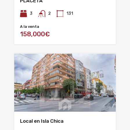
PLACETA
3
2
131
A la venta
158,000€
Local en Isla Chica