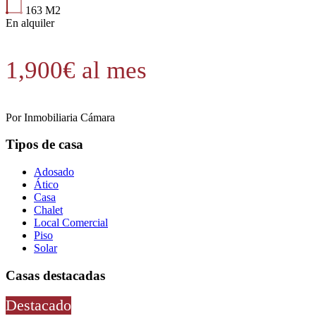
163
M2
En alquiler
1,900€ al mes
Por
Inmobiliaria Cámara
Tipos de casa
Adosado
Ático
Casa
Chalet
Local Comercial
Piso
Solar
Casas destacadas
Destacado