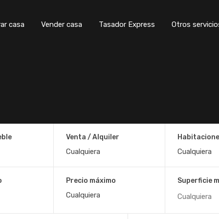
ar casa
Vender casa
Tasador Express
Otros servicio
eble
Venta / Alquiler
Habitacion
o
Precio máximo
Superficie 