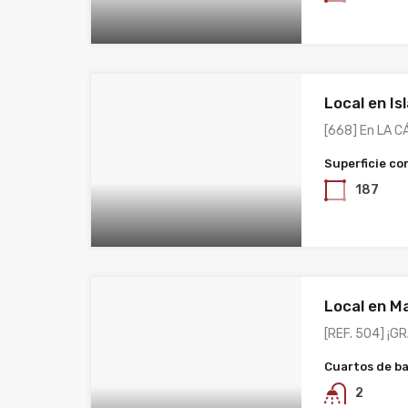
Local en Is
[668] En LA 
Superficie co
187
Local en M
[REF. 504] ¡G
Cuartos de b
2