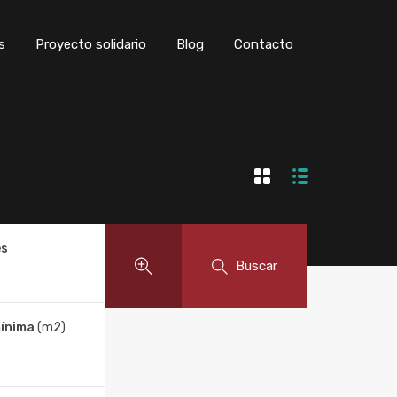
s
Proyecto solidario
Blog
Contacto
es
Buscar
mínima
(m2)