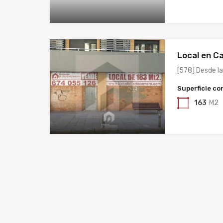
Local en Ca
[578] Desde l
Superficie co
163
M2