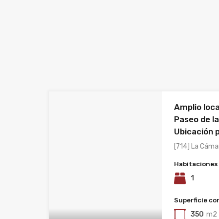
Amplio loca
Paseo de l
Ubicación 
[714] La Cáma
Habitaciones
1
Superficie co
350
m2