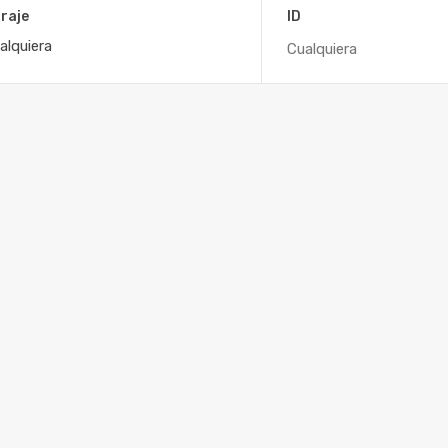
raje
ID