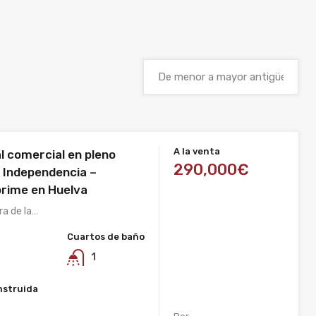
A la venta
l comercial en pleno
290,000€
a Independencia –
prime en Huelva
ra de la…
Cuartos de baño
1
nstruida