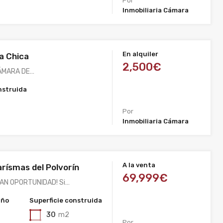
Por
Inmobiliaria Cámara
En alquiler
la Chica
2,500€
CÁMARA DE…
nstruida
Por
Inmobiliaria Cámara
A la venta
arísmas del Polvorín
69,999€
RAN OPORTUNIDAD! Si…
año
Superficie construida
30
m2
Por