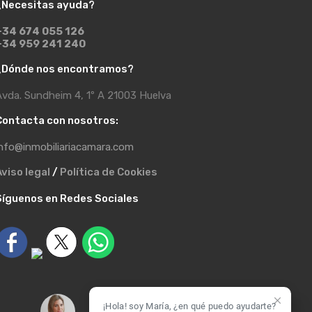
¿Necesitas ayuda?
+34 674 055 126
+34 959 241 240
¿Dónde nos encontramos?
vda. Sundheim 4, 1º A 21003 Huelva
Contacta con nosotros:
nfo@inmobiliariacamara.com
viso legal
/
Política de Cookies
Síguenos en Redes Sociales
¡Hola! soy María, ¿en qué puedo ayudarte?