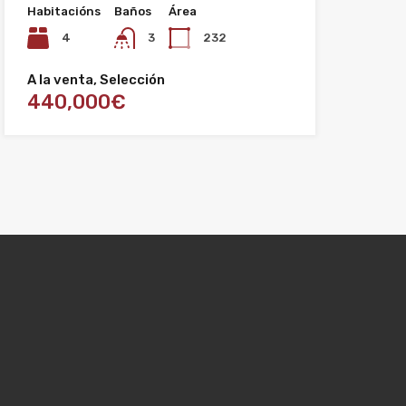
Habitacións
Baños
Área
4
3
232
A la venta, Selección
440,000€